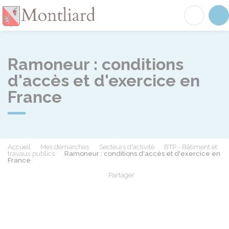
Montliard
Acc
Ramoneur : conditions
d'accès et d'exercice en
France
Accueil
Mes démarches
Secteurs d'activité
BTP - Bâtiment et
travaux publics
Ramoneur : conditions d'accès et d'exercice en
France
Partager
Partager sur Facebook
Partager sur X - Twit
Partager sur
Par