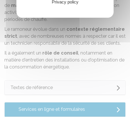
Privacy policy
de
mauvaises conditions climatiques
puisque son
activité s'intensifie en automne ou en hiver, lors des
périodes de chauffe.
Le ramoneur évolue dans un
contexte réglementaire
strict
, avec de nombreuses normes à respecter car il est
un technicien responsable de la sécurité de ses clients.
Il a également un
rôle de conseil
, notamment en
matière d'entretien des installations ou d'optimisation de
la consommation énergétique.
Textes de référence
Services en ligne et formulaires