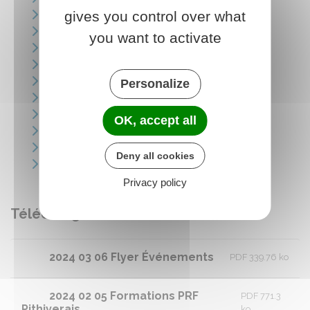
2023 05 03 - Lettre info mai
gives you control over what
2023 04 06 - Lettre info avril
you want to activate
2023 03 06 - Lettre info mars
2023 02 06 - Lettre info février
2023 01 09 - Lettre info janvier
Personalize
2022 10 06 - Lettre info octobre
2022 09 12 - Lettre info septembre
OK, accept all
2022 07 04 - Lettre info juillet
2022 05 12 - Lettre info mai
Deny all cookies
2022 11 03 - Lettre info novembre
Privacy policy
Télécharger
2024 03 06 Flyer Événements
PDF 339.76 ko
2024 02 05 Formations PRF
PDF 771.3
Pithiverais
ko