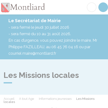
Montliard
Acc
Le Secrétariat de Mairie
- sera fermé le jeudi 30 juillet 2026
- sera fermé du 10 au 31 août 2026.
En cas d’urgence, vous pouvez joindre le maire, Mr
Philippe FAZILLEAU, au 06 45 76 04 16 ou par
courriel maire@montliard.fr
Les Missions locales
Accueil
A tout Age
Informations jeunesses
Les Missions
locales