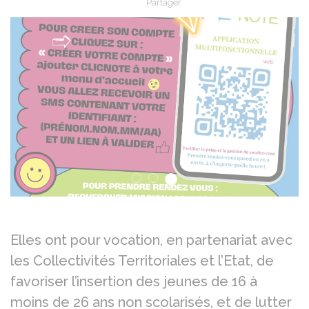
Partager
Partager sur Facebook
Partager sur X - Twit
Partager sur
Par
Précédent
Su
Elles ont pour vocation, en partenariat avec
les Collectivités Territoriales et l’Etat, de
favoriser l’insertion des jeunes de 16 à
moins de 26 ans non scolarisés, et de lutter