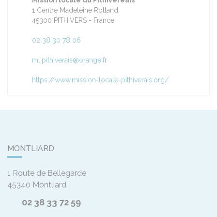
Mission locale du Pithivereais
1 Centre Madeleine Rolland
45300 PITHIVERS - France
02 38 30 78 06
ml.pithiverais@orange.fr
https://www.mission-locale-pithiverais.org/
MONTLIARD
1 Route de Bellegarde
45340
Montliard
02 38 33 72 59