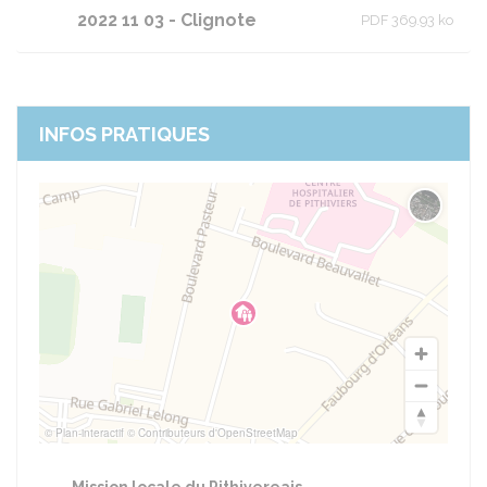
2022 11 03 - Clignote
PDF 369.93 ko
INFOS PRATIQUES
Changer 
© Plan-interactif
© Contributeurs d'OpenStreetMap