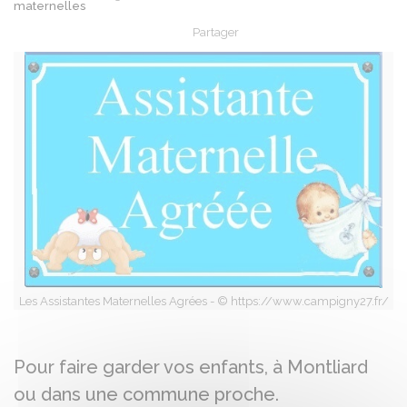
maternelles
Partager
Partager sur Facebook
Partager sur X - Twit
Partager sur
Par
Les Assistantes Maternelles Agrées - © https://www.campigny27.fr/
Pour faire garder vos enfants, à Montliard
ou dans une commune proche.