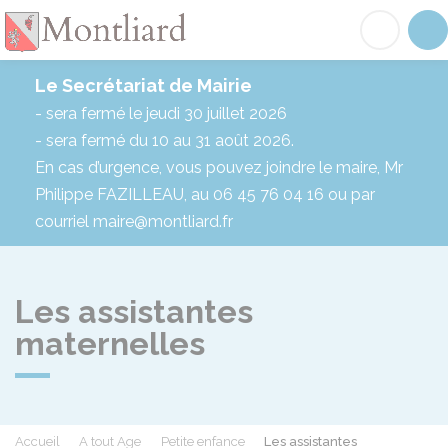
Montliard
Acc
Le Secrétariat de Mairie
- sera fermé le jeudi 30 juillet 2026
- sera fermé du 10 au 31 août 2026.
En cas d’urgence, vous pouvez joindre le maire, Mr
Philippe FAZILLEAU, au 06 45 76 04 16 ou par
courriel maire@montliard.fr
Les assistantes
maternelles
Accueil
A tout Age
Petite enfance
Les assistantes