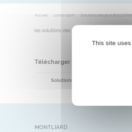
Accueil
Loisirs-sport
Solutions des jeux BULLETIN
les solutions des jeux de notre bulletin muni
This site uses
Télécharger
Solutions des jeux - bulletin 2022
MONTLIARD