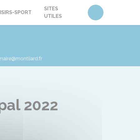
SITES
Accéder au form
ISIRS-SPORT
UTILES
 maire@montliard.fr
ipal 2022