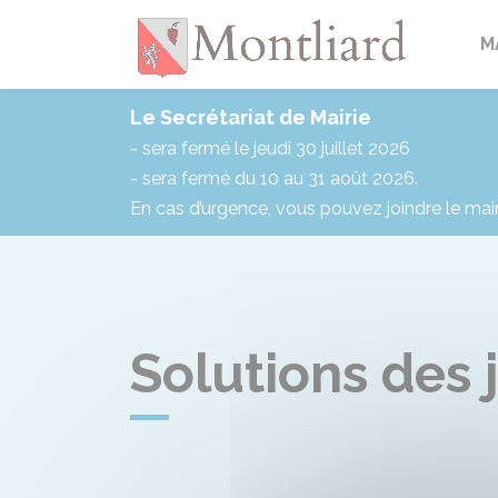
Montlia
M
Le Secrétariat de Mairie
- sera fermé le jeudi 30 juillet 2026
- sera fermé du 10 au 31 août 2026.
En cas d’urgence, vous pouvez joindre le mai
Solutions des 