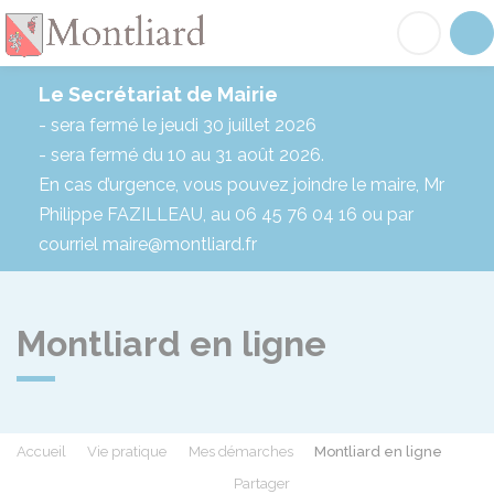
Montliard
Acc
Le Secrétariat de Mairie
- sera fermé le jeudi 30 juillet 2026
- sera fermé du 10 au 31 août 2026.
En cas d’urgence, vous pouvez joindre le maire, Mr
Philippe FAZILLEAU, au 06 45 76 04 16 ou par
courriel maire@montliard.fr
Montliard en ligne
Accueil
Vie pratique
Mes démarches
Montliard en ligne
Partager