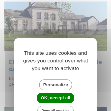
This site uses cookies and
gives you control over what
Et si je souhaite réserver la Salle
des fêtes ?
you want to activate
La salle des fêtes peut accueillir jusqu'à 80
personnes.
Personalize
OK, accept all
Deny all cookies