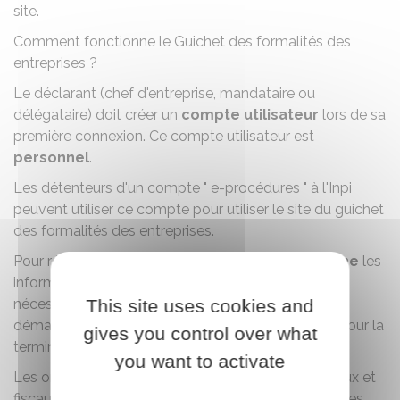
site.
Comment fonctionne le Guichet des formalités des
entreprises ?
Le déclarant (chef d'entreprise, mandataire ou
délégataire) doit créer un
compte utilisateur
lors de sa
première connexion. Ce compte utilisateur est
personnel
.
Les détenteurs d'un compte " e-procédures " à l'
Inpi
peuvent utiliser ce compte pour utiliser le site du guichet
des formalités des entreprises.
Pour réaliser sa formalité, le déclarant saisit
en ligne
les
informations et joint les
pièces dématérialisées
nécessaires. Il est possible de commencer une
This site uses cookies and
démarche et de la sauvegarder dans un brouillon pour la
gives you control over what
terminer plus tard.
you want to activate
Les organismes compétents (Insee, services sociaux et
fiscaux, greffes de tribunaux de commerce, chambres