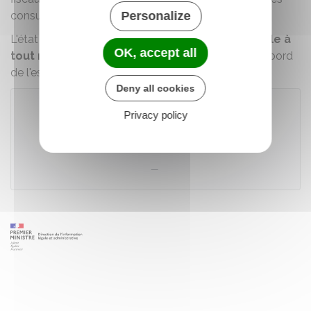
consulaires, etc.) traitent les informations reçues.
Personalize
L'état d'avancement des formalités est
consultable à
OK, accept all
tout moment
sur le guichet, depuis le tableau de bord
de l'espace personnel.
Deny all cookies
Privacy policy
Accéder au téléservice