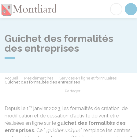
Montliard
Acc
Guichet des formalités
des entreprises
Accueil
Mes démarches
Services en ligne et formulaires
Guichet des formalités des entreprises
Partager
Partager sur Facebook
Partager sur X - Twit
Partager sur
Par
er
Depuis le 1
janvier 2023, les formalités de création, de
modification et de cessation d'activité doivent être
réalisées en ligne sur le
guichet des formalités des
entreprises
. Ce "
guichet unique
" remplace les centres