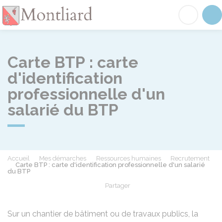
Montliard
Acc
Carte BTP : carte
d'identification
professionnelle d'un
salarié du BTP
Accueil
Mes démarches
Ressources humaines
Recrutement
Carte BTP : carte d'identification professionnelle d'un salarié
du BTP
Partager
Partager sur Facebook
Partager sur X - Twit
Partager sur
Par
Sur un chantier de bâtiment ou de travaux publics, la