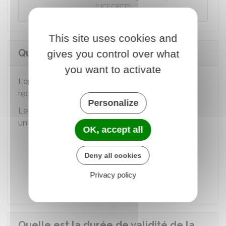
(UCF CIBTP)
This site uses cookies and
Quel est le coût de la carte BTP ?
gives you control over what
you want to activate
L'employeur paie pour chaque carte une
redevance forfaitaire de
9,80 €
.
Personalize
Le paiement dématérialisé peut être effectué
uniquement :
OK, accept all
Par carte bancaire
Deny all cookies
Par avance de trésorerie
Par virement bancaire.
Privacy policy
Quelle est la durée de validité de la