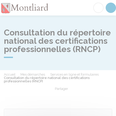
Montliard
Acc
Consultation du répertoire
national des certifications
professionnelles (RNCP)
Accueil
Mes démarches
Services en ligne et formulaires
Consultation du répertoire national des certifications
professionnelles (RNCP)
Partager
Partager sur Facebook
Partager sur X - Twit
Partager sur
Par