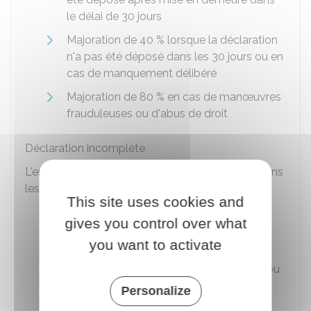
le délai de 30 jours
Majoration de
40 %
lorsque la déclaration
n'a pas été déposé dans les 30 jours ou en
cas de manquement délibéré
Majoration de
80 %
en cas de manœuvres
frauduleuses ou d'abus de droit
Déclaration incomplète
L'entreprise peut également être sanctionnée dans
les cas suivants :
This site uses cookies and
Document complémentaire à la
gives you control over what
déclaration de résultat non envoyé ou
you want to activate
envoyé tardivement
Document complémentaire incomplet ou
avec des erreurs
Personalize
Insuffisance de déclaration