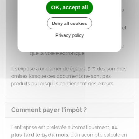
OK, accept all
Refus de produire la liste des associés ou
liste incomplète
Deny all cookies
Refus de produire la liste des des filiales et
participations ou liste incomplète
Privacy policy
Envoi de la déclaration par une autre voie
que la voie électronique
Il s'expose à une amende égale à
5 %
des sommes
omises lorsque ces documents ne sont pas
produits ou lorsqu'ils contiennent des erreurs.
Comment payer l'impôt ?
L'entreprise est prélevée automatiquement,
au
plus tard le 15 du mois
, d'un acompte calculé en