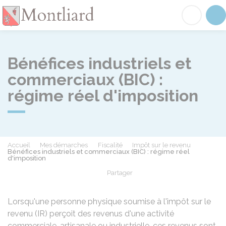
Montliard
Acc
Bénéfices industriels et
commerciaux (BIC) :
régime réel d'imposition
Accueil
Mes démarches
Fiscalité
Impôt sur le revenu
Bénéfices industriels et commerciaux (BIC) : régime réel
d'imposition
Partager
Partager sur Facebook
Partager sur X - Twit
Partager sur
Par
Lorsqu'une personne physique soumise à l'impôt sur le
revenu (IR) perçoit des revenus d'une activité
commerciale, artisanale ou industrielle, ces revenus sont