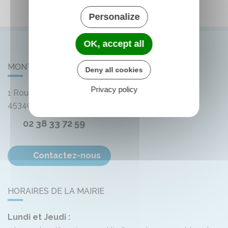
Personalize
OK, accept all
MONTLIARD
Deny all cookies
Privacy policy
1 Route de Bellegarde
45340
Montliard
02 38 33 72 59
Contactez-nous
HORAIRES DE LA MAIRIE
Lundi et Jeudi :