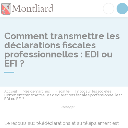
Montliard
Acc
Comment transmettre les
déclarations fiscales
professionnelles : EDI ou
EFI ?
Accueil
Mes démarches
Fiscalité
Impôt sur les sociétés
Comment transmettre les déclarations fiscales professionnelles :
EDI ou EFI ?
Partager
Partager sur Facebook
Partager sur X - Twit
Partager sur
Par
Le recours aux télédéclarations et au télépaiement est