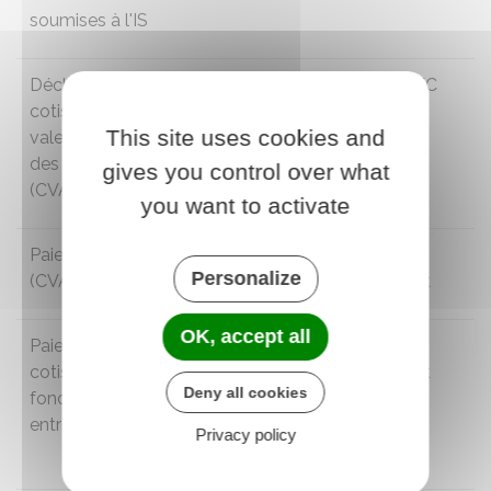
soumises à l'IS
Déclaration de la
Oui
EDI-TDFC
cotisation sur la
This site uses cookies and
valeur ajoutée
des entreprises
gives you control over what
(
CVAE)
you want to activate
Paiement de la
Oui
EDI-
Personalize
(
CVAE)
paiement
OK, accept all
Paiement de la
Télérèglement,
EDI-
cotisation
prélèvement à
paiement
Deny all cookies
foncière des
l'échéance ou
entreprises (
CFE)
prélèvement
Privacy policy
mensuel