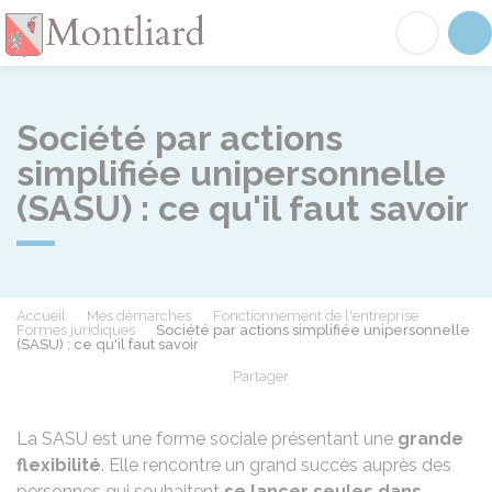
Montliard
Acc
Société par actions
simplifiée unipersonnelle
(SASU) : ce qu'il faut savoir
Accueil
Mes démarches
Fonctionnement de l'entreprise
Formes juridiques
Société par actions simplifiée unipersonnelle
(SASU) : ce qu'il faut savoir
Partager
Partager sur Facebook
Partager sur X - Twit
Partager sur
Par
La SASU est une forme sociale présentant une
grande
flexibilité
. Elle rencontre un grand succès auprès des
personnes qui souhaitent
se lancer seules dans