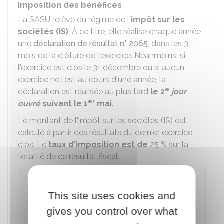
Imposition des bénéfices
La SASU relève du régime de l'
impôt sur les
sociétés (IS)
. À ce titre, elle réalise chaque année
une
déclaration de résultat n° 2065
, dans les 3
mois de la clôture de l'exercice. Néanmoins, si
l'exercice est clos le 31 décembre ou si aucun
exercice ne l'est au cours d'une année, la
e
déclaration est réalisée au plus tard
le 2
jour
er
ouvré
suivant le 1
mai
.
Le montant de l'impôt sur les sociétés (IS) est
calculé à partir des résultats du dernier exercice
clos. Le
taux d'imposition est de
25 %
sur la
totalité de ce résultat fiscal.
À noter
This site uses cookies and
Un
taux réduit de
15 %
s'applique aux
petites et moyennes entreprises qui réalisent
gives you control over what
un chiffre d'affaires hors taxes n'excédant pas