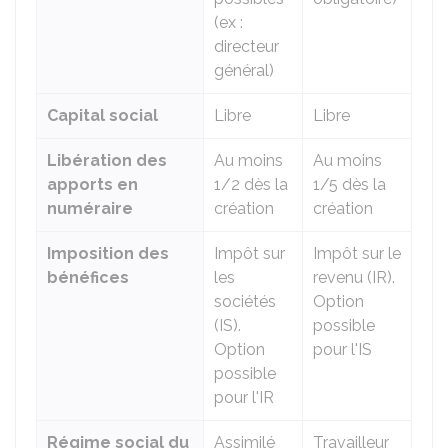
(ex :
directeur
général)
Capital social
Libre
Libre
Libération des
Au moins
Au moins
apports en
1/2 dès la
1/5 dès la
numéraire
création
création
Imposition des
Impôt sur
Impôt sur le
bénéfices
les
revenu (IR).
sociétés
Option
(IS).
possible
Option
pour l'IS
possible
pour l'IR
Régime social du
Assimilé
Travailleur