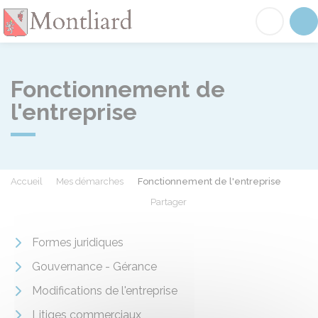
Montliard
Acc
Fonctionnement de
l'entreprise
Accueil
Mes démarches
Fonctionnement de l'entreprise
Partager
Partager sur Facebook
Partager sur X - Twit
Partager sur
Par
Formes juridiques
Gouvernance - Gérance
Modifications de l'entreprise
Litiges commerciaux