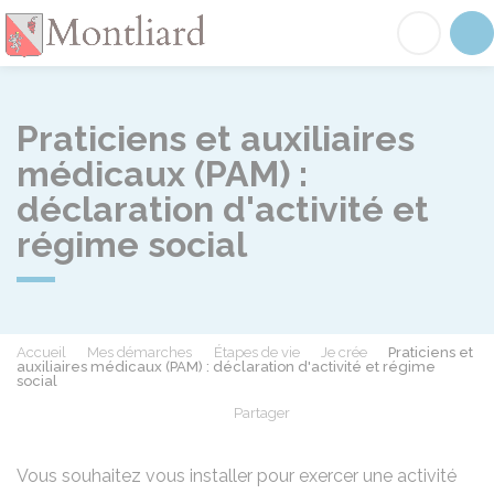
Montliard
Acc
Praticiens et auxiliaires
médicaux (PAM) :
déclaration d'activité et
régime social
Accueil
Mes démarches
Étapes de vie
Je crée
Praticiens et
auxiliaires médicaux (PAM) : déclaration d'activité et régime
social
Partager
Partager sur Facebook
Partager sur X - Twit
Partager sur
Par
Vous souhaitez vous installer pour exercer une activité