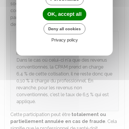
sociales sur la base du revenu de l'activité
conventionnée. Cette participation peut être
OK, accept all
partielle ou totale, cela dépend de la convention
de votre profession.
Deny all cookies
Exemple
Privacy policy
Pour un médecin conventionné de secteur 1,
le taux de cotisation maladie est de
6,5 %
.
Dans le cas où celui-ci n'a que des revenus
conventionnés, la CPAM prend en charge
6,4 %
de cette cotisation, il ne reste donc que
0,10 % à charge du professionnel. En
revanche, pour les revenus non
conventionnés, c'est le taux de
6,5 %
qui est
appliqué.
Cette participation peut être
totalement ou
partiellement annulée en cas de fraude
. Cela
signifie que le professionnel de santé doit