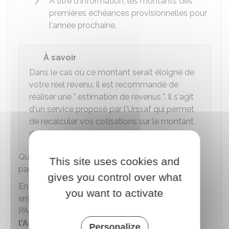
À titre d'information, les montants des
premières échéances provisionnelles pour
l'année prochaine.
À savoir
Dans le cas où ce montant serait éloigné de
votre réel revenu, il est recommandé de
réaliser une " estimation de revenus ". Il s'agit
d'un service proposé par l'Urssaf qui permet
de recalculer vos cotisations sur le montant
de revenus que vous renseignez.
Quelles sont les prises en charge de cotisations
This site uses cookies and
par la CPAM ?
gives you control over what
En adhérant à la convention collective conclue
you want to activate
entre leur profession et l'Assurance maladie, les
PAMC bénéficient d'une
participation de
l'Assurance maladie
à certaines cotisations
Personalize