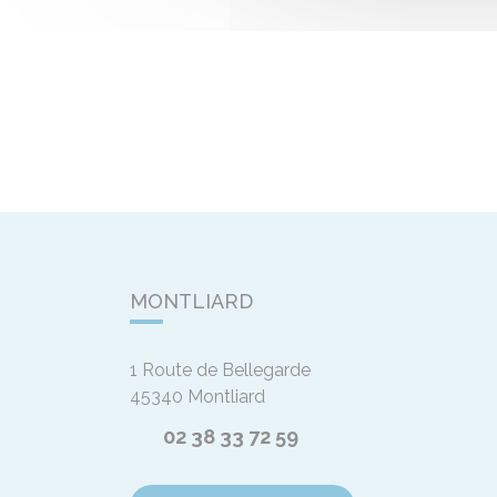
MONTLIARD
1 Route de Bellegarde
45340
Montliard
02 38 33 72 59