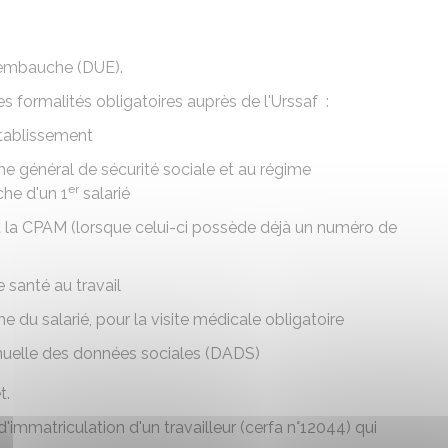
'embauche (DUE).
s formalités obligatoires auprès de l'Urssaf :
ablissement
e général de sécurité sociale et au régime
er
he d'un 1
salarié
 la
CPAM
(lorsque celui-ci possède déjà un numéro de
 santé au travail
 salarié, pour la visite médicale obligatoire
nuelle des données sociales (DADS)
t.
'immatriculation d'un travailleur (cerfa n°12044) qui