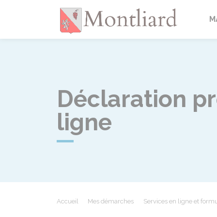
Montlia
M
Déclaration p
ligne
Accueil
Mes démarches
Services en ligne et formu