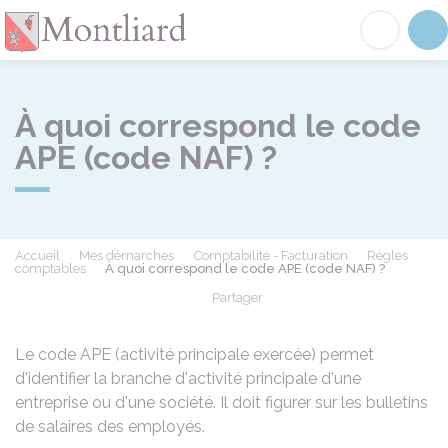
Montliard
Acc
À quoi correspond le code
APE (code NAF) ?
Accueil
Mes démarches
Comptabilité - Facturation
Règles
comptables
À quoi correspond le code APE (code NAF) ?
Partager
Partager sur Facebook
Partager sur X - Twit
Partager sur
Par
Le code APE (activité principale exercée) permet
d'identifier la branche d'activité principale d'une
entreprise ou d'une société. Il doit figurer sur les bulletins
de salaires des employés.