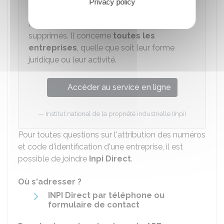
Privacy policy
Ce "
guichet unique
" remplace les centres de
formalités des entreprises (CFE) qui sont
supprimés. Il concerne
toutes les
entreprises
, quelle que soit leur forme
juridique ou leur activité.
Accéder au service en ligne
Institut national de la propriété industrielle (Inpi)
Pour toutes questions sur l'attribution des numéros
et code d'identification d'une entreprise, il est
possible de joindre
Inpi Direct
.
Où s'adresser ?
INPI Direct par téléphone ou
formulaire de contact