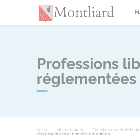
Montlia
M
Professions li
réglementées
Accueil
Mes démarches
Fonctionnement de l'entr
réglementées et non réglementées