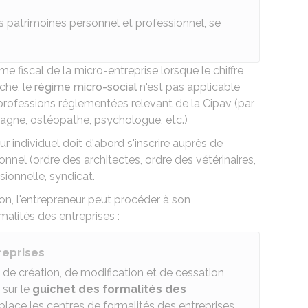
es patrimoines personnel et professionnel, se
ime fiscal de la micro-entreprise lorsque le chiffre
che, le
régime micro-social
n'est pas applicable
x professions réglementées relevant de la Cipav (par
tagne, ostéopathe, psychologue, etc.)
r individuel doit d'abord s'inscrire auprès de
onnel (ordre des architectes, ordre des vétérinaires,
ionnelle, syndicat.
tion, l'entrepreneur peut procéder à son
alités des entreprises :
reprises
s de création, de modification et de cessation
 sur le
guichet des formalités des
place les centres de formalités des entreprises