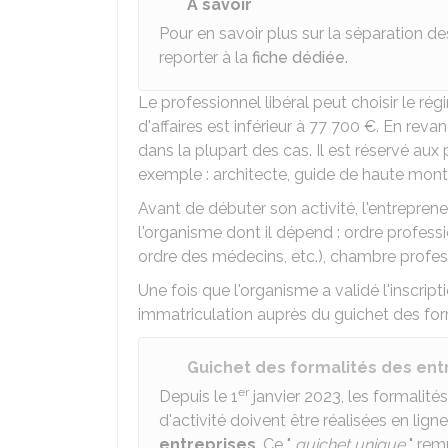
À savoir
Pour en savoir plus sur la séparation d
reporter à la
fiche dédiée
.
Le professionnel libéral peut choisir le rég
d'affaires est inférieur à
77 700 €
. En revan
dans la plupart des cas. Il est réservé au
exemple : architecte, guide de haute mon
Avant de débuter son activité, l'entrepreneu
l'organisme dont il dépend : ordre professi
ordre des médecins, etc.), chambre profess
Une fois que l'organisme a validé l'inscrip
immatriculation auprès du guichet des form
Guichet des formalités des ent
er
Depuis le 1
janvier 2023, les formalité
d'activité doivent être réalisées en ligne
entreprises
. Ce "
guichet unique
" rem