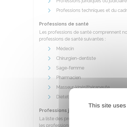
Professions juridiques ou judiciair
Professions techniques et du cadre
Professions de santé
Les professions de santé comprennent no
professions de santé suivantes :
Médecin
Chirurgien-dentiste
Sage-femme
Pharmacien
Masseur-kinésithérapeute
Diététicien
This site uses
Professions juridiques ou judiciaires
La liste des professions juridiques ou judic
les professions suivantes :