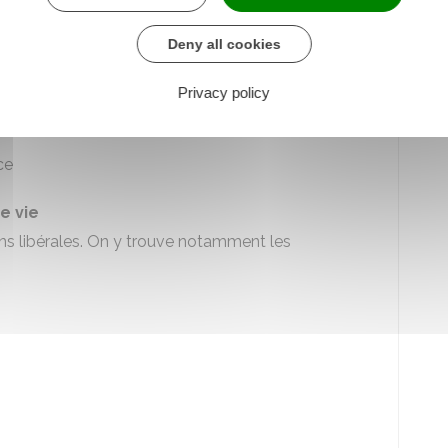
Deny all cookies
Privacy policy
t et à la Cour de cassation
iaire
ce
e vie
ons libérales. On y trouve notamment les