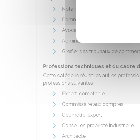
Notaire
Commissaire de justice
Avocat et avocat au Conseil d'Éta
Administrateur et mandataire judic
Greffier des tribunaux de commer
Professions techniques et du cadre d
Cette catégorie réunit les autres professi
professions suivantes :
Expert-comptable
Commissaire aux comptes
Géomètre-expert
Conseil en propriété industrielle
Architecte