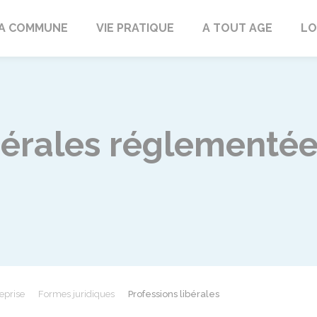
rd
A COMMUNE
VIE PRATIQUE
A TOUT AGE
LO
bérales réglementée
eprise
Formes juridiques
Professions libérales