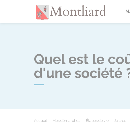
Montlia
M
Quel est le co
d'une société 
Accueil
Mes démarches
Étapes de vie
Je crée