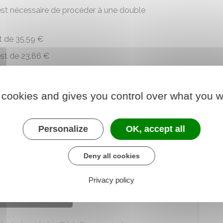
l est nécessaire de procéder à une double
t de
35,59 €
est de
23,86 €
site obligatoirement la publication d'une annonce
 cookies and gives you control over what you w
uridique de la société ainsi que le département dans
Personalize
OK, accept all
on d'une annonce légale
, nous mettons à votre
Deny all cookies
e légale
Privacy policy
der au Simulateur