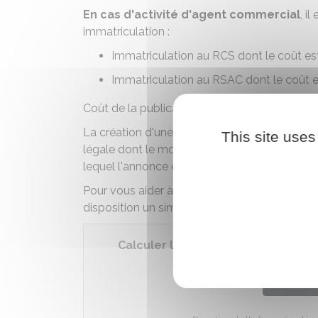
En cas d'activité d'
agent commercial
, i
immatriculation :
Immatriculation au
RCS
dont le coût es
Immatriculation au
RSAC
dont le coût 
Coût de la publication d'annonce légale
La création d'une société commerciale néces
This site uses
légale dont le montant varie selon la forme j
lequel l'annonce est publiée.
Pour vous aider à trouver le tarif de
publicati
disposition un simulateur :
Calculer le montant d'une annonc
Accé