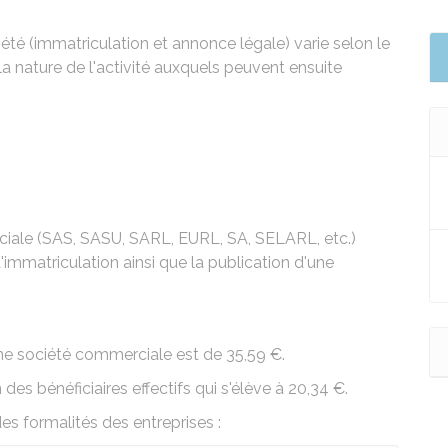
été (immatriculation et annonce légale) varie selon le
la nature de l'activité auxquels peuvent ensuite
iale (
SAS
,
SASU
,
SARL
,
EURL
,
SA
,
SELARL
, etc.)
immatriculation ainsi que la publication d'une
'une société commerciale est de
35,59 €
.
 des bénéficiaires effectifs
qui s'élève à
20,34 €
.
des formalités des entreprises :