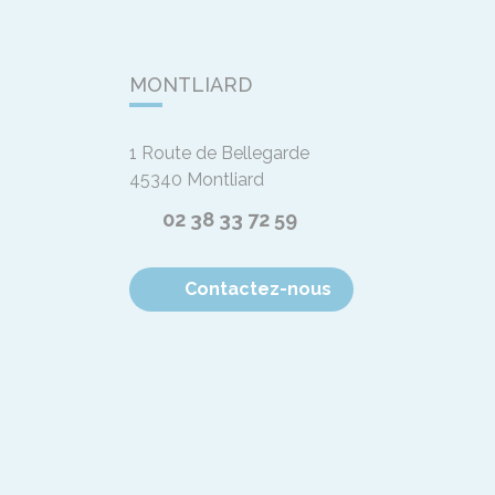
MONTLIARD
1 Route de Bellegarde
45340
Montliard
02 38 33 72 59
Contactez-nous