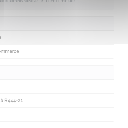
le et administrative (Dila) - Premier ministre
e
 commerce
 à R444-21