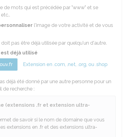
suite de mots qui est précédée par "www" et se
etc..
personnaliser
l'image de votre activité et de vous
e doit pas être déjà utilisée par quelqu'un d'autre.
st déjà utilisé
gouv.fr
Extension en .com, .net, .org, ou .shop
pas déjà été donné par une autre personne pour un
il de recherche :
(extensions .fr et extension ultra-
ermet de savoir si le nom de domaine que vous
 des extensions en .fr et des extensions ultra-