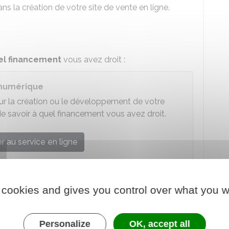
s la création de votre site de vente en ligne.
el financement
vous avez droit :
 numérique
our la création ou le développement de votre
de savoir à quel financement vous avez droit.
 au service en ligne
France Num
 cookies and gives you control over what you w
ides de l'État
destinées à soutenir les
projets
Personalize
OK, accept all