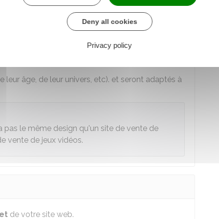
Deny all cookies
de votre site web.
Privacy policy
nction de vos produits : son format, son graphisme,
leur âge, de leur univers, etc). et seront adaptés à
ra pas le même design qu'un site de vente de
e vente de jeux vidéos.
et
de votre site web.