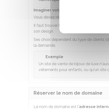
Imaginer votre site internet
Vous devez réfléchir en amont à la forme 
Il faut trouver la structure adaptée en fo
son design.
Ses choix dépendent du type de clients (de 
la demande.
Exemple
Un site de vente de bijoux de luxe n'au
vêtements pour enfants, ou qu'un site d
Réserver le nom de domaine
Le nom de domaine est l'
adresse intern