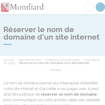
Montliard
Acc
Réserver le nom de
domaine d'un site internet
Accueil
Mes démarches
Pratiques commerciales
Commerce
en ligne
Réserver le nom de domaine d'un site internet
Partager
Partager sur Facebook
Partager sur X - Twit
Partager sur
Par
Le nom de domaine permet aux internautes d'identifier
votre site internet et d'accéder à ses pages web. Il peut
ainsi être judicieux de
réserver un nom de domaine
pour communiquer sur votre activité, rallier une clientèle