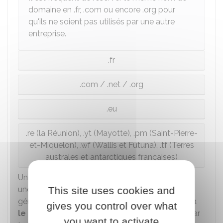
domaine en .fr, .com ou encore .org pour
qu'ils ne soient pas utilisés par une autre
entreprise.
.fr
.com / .net / .org
.eu
.re (la Réunion), .yt (Mayotte), .pm (Saint-Pierre-
et-Miquelon), .wf (Wallis et Futuna), .tf (Terres
australes et antarctiques françaises)
Un nom de domaine est toujours enregistré pour
une
période limitée
This site uses cookies and
(de 1 à 10 ans
généralement). Il est donc important de penser à
gives you control over what
le renouveler avant qu'il n'expire
et finisse par
you want to activate