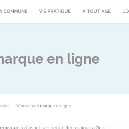
rd
A COMMUNE
VIE PRATIQUE
A TOUT AGE
LO
arque en ligne
laires
Déposer une marque en ligne
 marque
en faisant son dépôt électronique à l'
Inpi
.