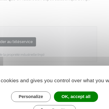
der au téléservice
de la propriété industrielle (Inpi)
 cookies and gives you control over what you w
Personalize
OK, accept all