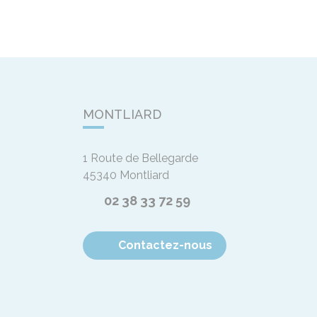
MONTLIARD
1 Route de Bellegarde
45340
Montliard
02 38 33 72 59
Contactez-nous