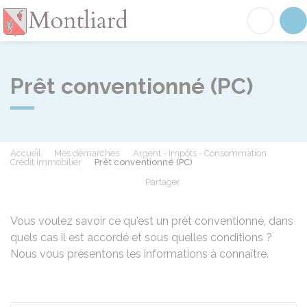
Montliard
Acc
Prêt conventionné (PC)
Accueil
Mes démarches
Argent - Impôts - Consommation
Crédit immobilier
Prêt conventionné (PC)
Partager
Partager sur Facebook
Partager sur X - Twit
Partager sur
Par
Vous voulez savoir ce qu'est un prêt conventionné, dans
quels cas il est accordé et sous quelles conditions ?
Nous vous présentons les informations à connaître.