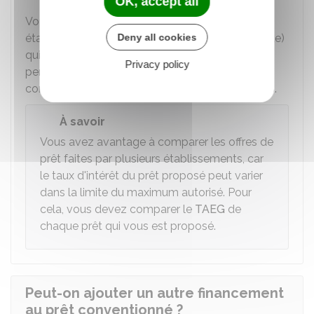
OK, accept all
Vous devez le demander auprès d'un
Deny all cookies
établissement financier (par exemple, une banque)
qui a signé avec l'État une convention lui
Privacy policy
permettant d'accorder ce prêt. Vous pouvez
consulter la
liste des établissements concernés
.
À savoir
Vous avez avantage à comparer les offres de
prêt faites par plusieurs établissements, car
le taux d'intérêt du prêt proposé peut varier
dans la limite du maximum autorisé. Pour
cela, vous devez comparer le
TAEG
de
chaque prêt qui vous est proposé.
Peut-on ajouter un autre financement
au prêt conventionné ?