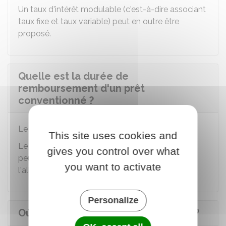
Un taux d'intérêt modulable (c'est-à-dire associant
taux fixe et taux variable) peut en outre être
proposé.
Quelle est la durée de
remboursement d'un prêt
conventionné ?
Le durée du prêt peut aller de
5 à 30 ans.
This site uses cookies and
Le contrat de prêt peut prévoir que cette durée
gives you control over what
peut être modifiée pour soit la réduire, soit
you want to activate
l'allonger jusqu'à totaliser
35 ans maximum.
Personalize
Où demander le prêt conventionné ?