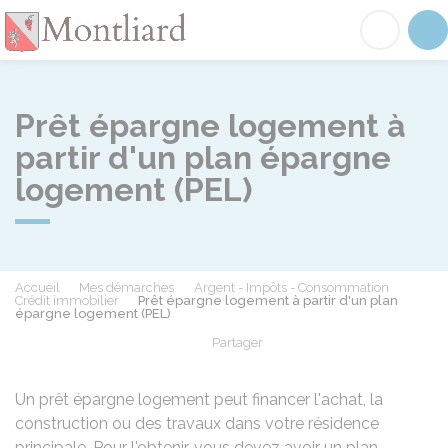
Montliard
Acc
Prêt épargne logement à
partir d'un plan épargne
logement (PEL)
Accueil
Mes démarches
Argent - Impôts - Consommation
Crédit immobilier
Prêt épargne logement à partir d'un plan
épargne logement (PEL)
Partager
Partager sur Facebook
Partager sur X - Twit
Partager sur
Par
Un prêt épargne logement peut financer l'achat, la
construction ou des travaux dans votre résidence
principale. Pour l'obtenir, vous devez avoir un plan