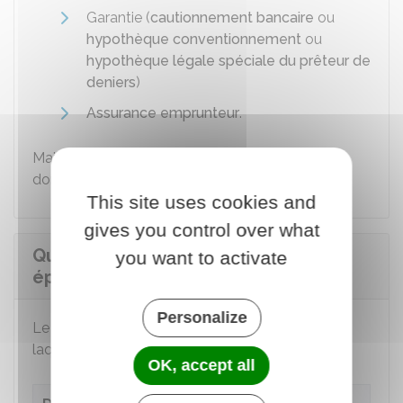
Garantie (
cautionnement bancaire
ou
hypothèque conventionnement
ou
hypothèque légale spéciale du prêteur de
deniers
)
Assurance emprunteur
.
Mais la banque ne peut pas vous imposer de
domicilier vos revenus dans son établissement.
This site uses cookies and
gives you control over what
Quel est le taux d'intérêt du prêt
you want to activate
épargne logement ?
Personalize
Le taux d'intérêt du prêt dépend de la date à
laquelle le PEL a été ouvert.
OK, accept all