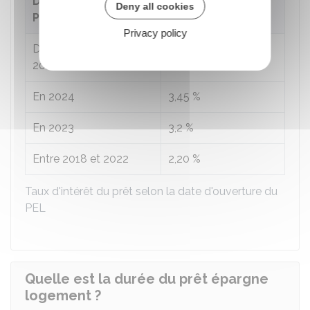
Date d'ouverture du
Taux d'intérêt du
Deny all cookies
PEL
prêt
Privacy policy
er
Depuis le 1
janvier
2,95 %
2025
En 2024
3,45 %
En 2023
3,2 %
Entre 2018 et 2022
2,20 %
Taux d'intérêt du prêt selon la date d'ouverture du
PEL
Quelle est la durée du prêt épargne
logement ?