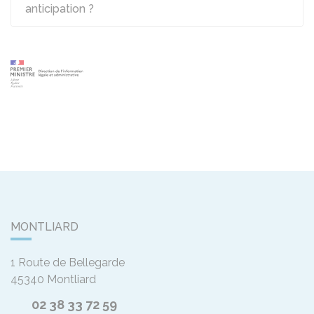
anticipation ?
MONTLIARD
1 Route de Bellegarde
45340
Montliard
02 38 33 72 59