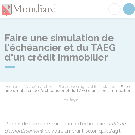
Montliard
Acc
Faire une simulation de
l'échéancier et du TAEG
d'un crédit immobilier
Accueil
Mes démarches
Services en ligne et formulaires
Faire
une simulation de l'échéancier et du TAEG d'un crédit immobilier
Partager
Partager sur Facebook
Partager sur X - Twit
Partager sur
Par
Permet de faire une simulation de l'échéancier (
tableau
d'amortissement
) de votre emprunt, selon qu'il s'agit