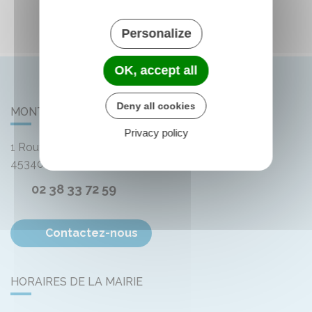
Personalize
OK, accept all
Deny all cookies
MONTLIARD
Privacy policy
1 Route de Bellegarde
45340
Montliard
02 38 33 72 59
Contactez-nous
HORAIRES DE LA MAIRIE