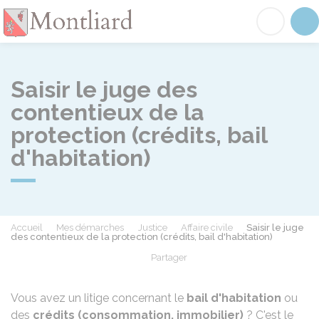
Montliard
Acc
Saisir le juge des
contentieux de la
protection (crédits, bail
d'habitation)
Accueil
Mes démarches
Justice
Affaire civile
Saisir le juge
des contentieux de la protection (crédits, bail d'habitation)
Partager
Partager sur Facebook
Partager sur X - Twit
Partager sur
Par
Vous avez un litige concernant le
bail d'habitation
ou
des
crédits (consommation, immobilier)
? C'est le