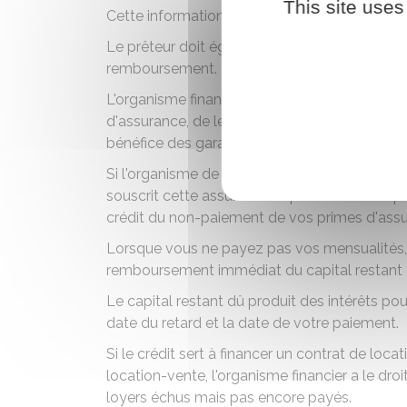
This site uses
Cette information doit vous être transmise su
Le prêteur doit également vous avertir en ca
remboursement
.
L'organisme financier peut décider, même si 
d'assurance, de les régler temporairement à 
bénéfice des garanties prévues dans le contr
Si l'organisme de crédit a exigé que vous pr
souscrit cette assurance auprès d'une compag
crédit du non-paiement de vos primes d'assu
Lorsque vous ne payez pas vos mensualités, l'
remboursement immédiat du capital restant 
Le capital restant dû produit des intérêts pour
date du retard et la date de votre paiement.
Si le crédit sert à financer un contrat de lo
location-vente, l'organisme financier a le droi
loyers échus mais pas encore payés.