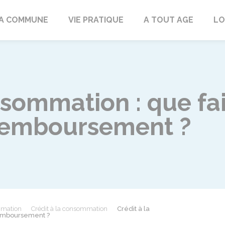
rd
A COMMUNE
VIE PRATIQUE
A TOUT AGE
LO
nsommation : que fa
e remboursement ?
mmation
Crédit à la consommation
Crédit à la
remboursement ?