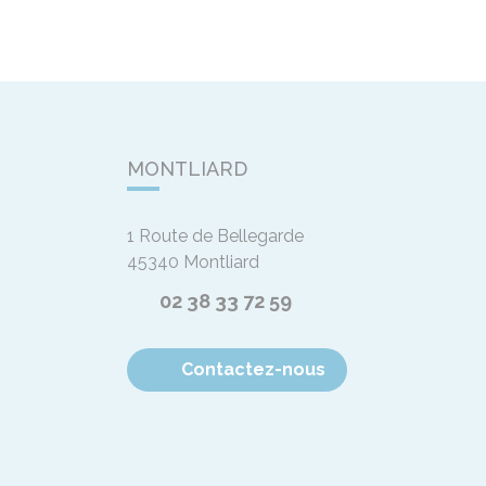
MONTLIARD
1 Route de Bellegarde
45340
Montliard
02 38 33 72 59
Contactez-nous