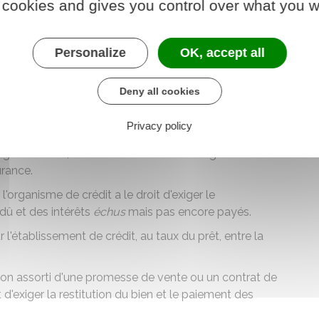
 cookies and gives you control over what you w
r papier ou sur un autre
support durable
.
s de déclaration d'incident au
fichier des incidents de
Personalize
OK, accept all
vous ne pouvez plus payer vos cotisations
Deny all cookies
votre place, pour vous permettre de ne pas perdre le
at.
Privacy policy
eniez une assurance pour le prêt et que vous avez
nie externe, l'assureur doit informer l'organisme de
rance.
organisme de crédit a le droit d'exiger le
dû et des intérêts
échus
mais pas encore payés.
 l'établissement de crédit, au taux du prêt, entre la
cation assorti d'une promesse de vente ou un contrat de
t d'exiger la restitution du bien et le paiement des