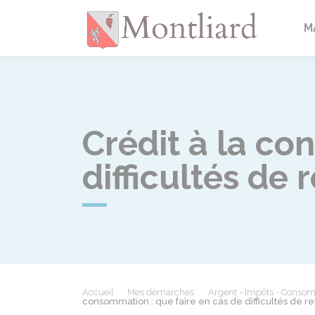
Montlia
M
Crédit à la co
difficultés d
Accueil
Mes démarches
Argent - Impôts - Conso
consommation : que faire en cas de difficultés de 