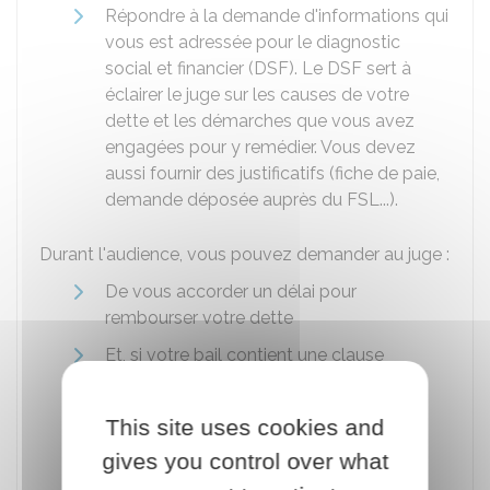
Répondre à la demande d'informations qui
vous est adressée pour le diagnostic
social et financier (DSF). Le DSF sert à
éclairer le juge sur les causes de votre
dette et les démarches que vous avez
engagées pour y remédier. Vous devez
aussi fournir des justificatifs (fiche de paie,
demande déposée auprès du
FSL
...).
Durant l'audience, vous pouvez demander au juge :
De vous accorder un délai pour
rembourser votre dette
Et, si votre bail contient une clause
résolutoire, de suspendre les effets de la
clause résolutoire (c'est-à-dire de
This site uses cookies and
suspendre la procédure d'expulsion)
gives you control over what
durant le remboursement