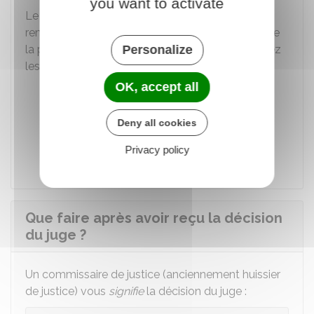
you want to activate
Le juge peut vous accorder ce délai de
remboursement de 3 ans maximum et suspendre
la procédure d'expulsion, lorsque vous remplissez
Personalize
les conditions suivantes :
OK, accept all
Vous avez repris le paiement (entier) du
loyer courant avant l'audience
Deny all cookies
Vous êtes en capacité de rembourser
votre dette
Privacy policy
Que faire après avoir reçu la décision
du juge ?
Un commissaire de justice (anciennement huissier
de justice) vous
signifie
la décision du juge :