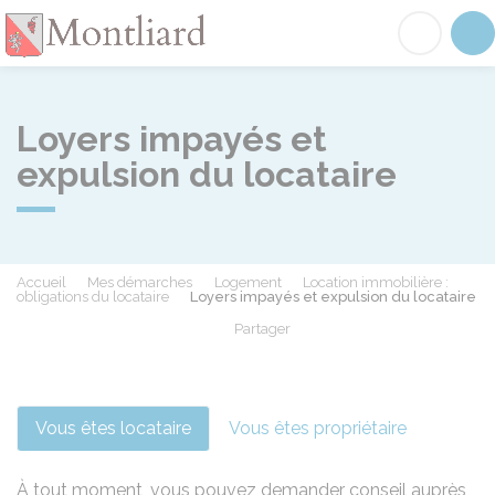
Montliard
Acc
Loyers impayés et
expulsion du locataire
Accueil
Mes démarches
Logement
Location immobilière :
obligations du locataire
Loyers impayés et expulsion du locataire
Partager
Partager sur Facebook
Partager sur X - Twit
Partager sur
Par
Vous êtes locataire
Vous êtes propriétaire
À tout moment, vous pouvez demander conseil auprès