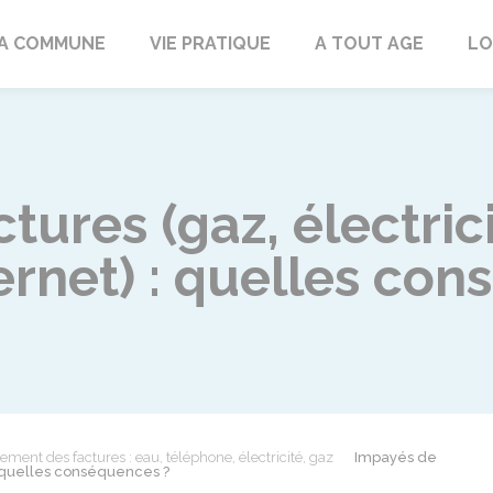
rd
A COMMUNE
VIE PRATIQUE
A TOUT AGE
LO
tures (gaz, électrici
ernet) : quelles co
ement des factures : eau, téléphone, électricité, gaz
Impayés de
 : quelles conséquences ?