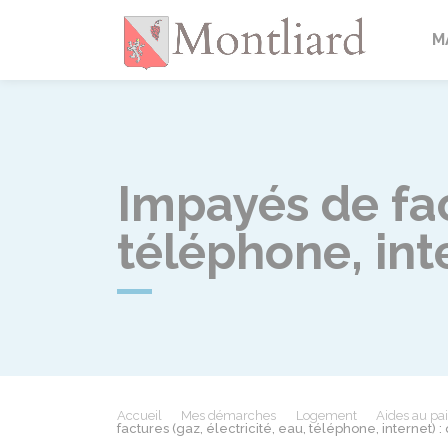
Montlia
M
Impayés de fac
téléphone, int
Accueil
Mes démarches
Logement
Aides au pai
factures (gaz, électricité, eau, téléphone, internet)