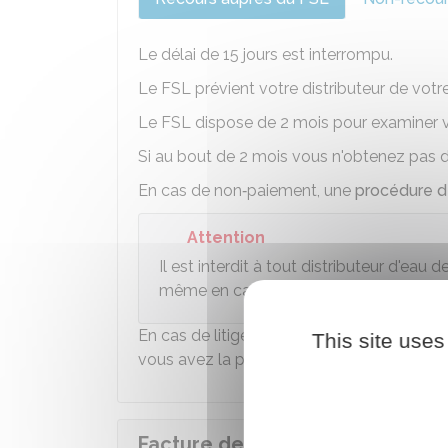
Le délai de 15 jours est interrompu.
Le FSL prévient votre distributeur de vot
Le FSL dispose de 2 mois pour examiner 
Si au bout de 2 mois vous n'obtenez pas d'
En cas de non‑paiement, une
procédure 
Attention
Il est interdit à tout distributeur d'eau
même en cas d'impayé et cela tout au l
En cas de litige avec votre distributeur, 
This site uses
vous avez la possibilité de saisir le
médiate
Facture de téléphonie et intern