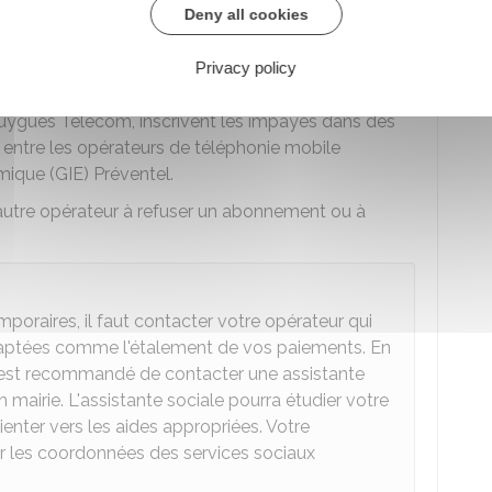
Deny all cookies
onie ou internet, votre opérateur suit la procédure
Privacy policy
actuelles :
ouygues Télécom, inscrivent les impayés dans des
é entre les opérateurs de téléphonie mobile
que (GIE) Préventel.
un autre opérateur à refuser un abonnement ou à
poraires, il faut contacter votre opérateur qui
daptées comme l'étalement de vos paiements. En
 il est recommandé de contacter une assistante
mairie. L'assistante sociale pourra étudier votre
enter vers les aides appropriées. Votre
r les coordonnées des services sociaux