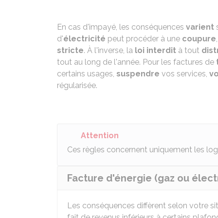
En cas d'impayé, les conséquences
varient
s
d'
électricité
peut procéder à une
coupure
stricte
. À l'inverse, la
loi interdit
à tout
dist
tout au long de l'année. Pour les factures de
certains usages,
suspendre
vos services,
vo
régularisée.
Attention
Ces règles concernent uniquement les l
Facture d'énergie (gaz ou électr
Les conséquences diffèrent selon votre sit
fait de revenus inférieurs à certains plaf