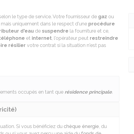
elon le type de service. Votre fournisseur de
gaz
ou
, mais uniquement dans le respect d'une
procédure
ributeur d'eau
de
suspendre
la fourniture et ce,
téléphone
et
internet
, l'opérateur peut
restreindre
ire résilier
votre contrat si la situation n'est pas
ogements occupés en tant que
résidence principale
.
icité)
uation. Si vous bénéficiez du
chèque énergie
, du
onds ou si vous avez perçu une aide du
fonds de