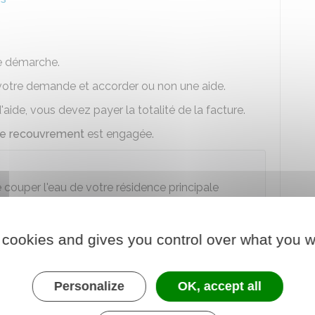
re démarche.
votre demande et accorder ou non une aide.
aide, vous devez payer la totalité de la facture.
de recouvrement
est engagée.
 de couper l'eau de votre résidence principale
ong de l'année.
par exemple sur la facturation de votre abonnement,
 cookies and gives you control over what you w
ur de l'eau
pour rechercher une solution amiable.
Personalize
OK, accept all
et