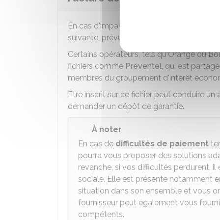
En cas d'impayé de votre facture de téléph
suivante, prévue dans ses conditions contr
Certains opérateurs, tels qu'Orange ou B
fichiers comme
Préventel
, qui est partag
membres du groupement d'intérêt économi
Être inscrit sur ce fichier peut conduire 
demander un dépôt de garantie.
À noter
En cas de
difficultés de paiement
tem
pourra vous proposer des solutions a
revanche, si vos difficultés perdurent,
sociale. Elle est présente notamment en 
situation dans son ensemble et vous ori
fournisseur peut également vous fourni
compétents.