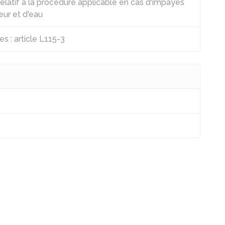
latif à la procédure applicable en cas d'impayés
eur et d'eau
s : article L115-3