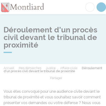
Montliard
Acc
Déroulement d'un procès
civil devant le tribunal de
proximité
Accueil
Mes démarches
Justice
Affaire civile
Déroulement
d'un procès civil devant le tribunal de proximité
Partager
Partager sur Facebook
Partager sur X - Twit
Partager sur
Par
Vous êtes convoqué pour une audience civile devant le
tribunal de proximité et vous souhaitez savoir comment
présenter vos demandes ou votre défense ? Nous vous