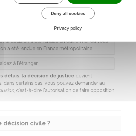
 et la décision a été rendue par un tribunal de
Deny all cookies
er et la décision a été rendue par un tribunal
'outre-mer
Privacy policy
et la décision a été rendue en outre-mer ou vous
sion a été rendue en France métropolitaine
sidez à l'étranger
s délais
,
la décision de justice
devient
is, dans certains cas, vous pouvez demander au
clusion
, c'est-à-dire l'autorisation de faire opposition
décision civile ?