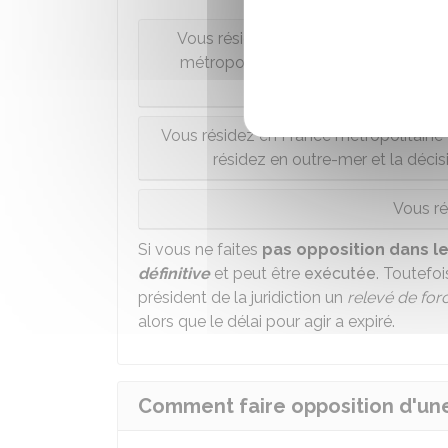
Vous résidez en France métropolitaine
métropole ou vous résidez en outre-m
d
Vous résidez en France métropolitaine 
résidez en outre-mer et la déci
Vous ré
Si vous ne faites
pas opposition dans le
définitive
et peut être
exécutée
. Toutefo
président de la juridiction un
relevé de
for
alors que le délai pour agir a expiré.
Comment faire opposition d'une 