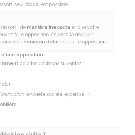
essort, seul
l'appel
est possible.
 ressort " de
manière inexacte
et que votre
ouvez faire opposition. En effet, la décision
ous ouvre un
nouveau délai
pour faire opposition.
t d'une opposition
amment
pour les décisions suivantes :
 état
instruction
(enquête sociale, expertise ...)
obilière
.
décision civile ?