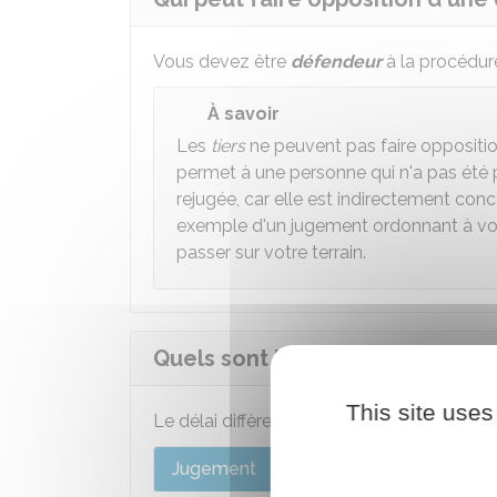
Vous devez être
défendeur
à la procédure
À savoir
Les
tiers
ne peuvent pas faire oppositi
permet à une personne qui n'a pas été 
rejugée, car elle est indirectement conc
exemple d'un jugement ordonnant à votre
passer sur votre terrain.
Quels sont les délais pour faire
This site uses
Le délai diffère selon le type de décision
Jugement
Ordonnance de référé