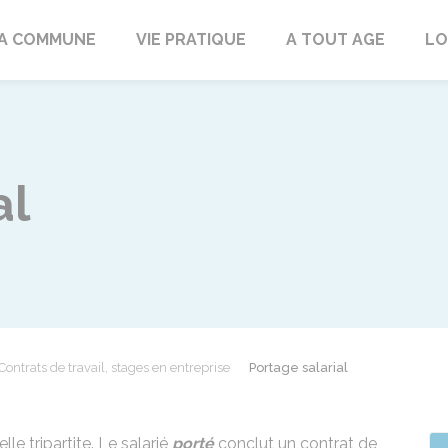
rd
A COMMUNE
VIE PRATIQUE
A TOUT AGE
LO
al
Contrats de travail, stages en entreprise
Portage salarial
le tripartite. Le salarié
porté
conclut un contrat de