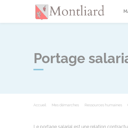
Montlia
M
Portage salari
Accueil
Mes démarches
Ressources humaines
Le portage salarial est une relation contractuel