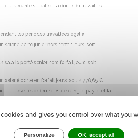
 de la sécurité sociale si la durée du travail du
endant les périodes travaillées égal à :
salarié porté junior hors forfait jours, soit
salarié porté senior hors forfait jours, soit
 salarié porté en forfait jours, soit
2 778,65 €
.
ire de base, les indemnités de congés payés et la
r les périodes d'inter-missions égale à :
 cookies and gives you control over what you w
 la dernière mission pour les salariés en contrat à
sur le compte d'activité
Personalize
OK, accept all
rité pour les salariés en contrat à durée déterminée