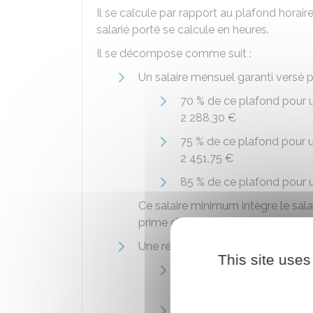
Il se calcule par rapport au plafond horaire
salarié porté se calcule en heures.
Il se décompose comme suit :
Un salaire mensuel garanti versé p
70 %
de ce plafond pour un 
2 288,30 €
75 %
de ce plafond pour un 
2 451,75 €
85 %
de ce plafond pour un
Ce salaire minimum intègre le sala
prime d'apport d'affaires de
5 %
.
Une réserve financière pour finance
This site uses
10 %
du salaire de base de
durée indéterminé versée 
ou une indemnité de préca