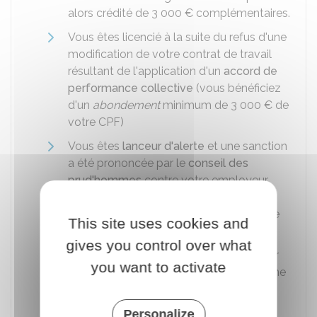
alors crédité de
3 000 €
complémentaires.
Vous êtes licencié à la suite du refus d'une
modification de votre contrat de travail
résultant de l'application d'un
accord de
performance collective
(vous bénéficiez
d'un
abondement
minimum de
3 000 €
de
votre CPF)
Vous êtes
lanceur d'alerte
et une sanction
a été prononcée par le
conseil des
prud'hommes
contre votre employeur
(vous bénéficiez d'un
abondement
de
votre CPF dont le montant est fixé par le
This site uses cookies and
conseil des prud'hommes)
gives you control over what
Vous êtes salarié et avez aidé un lanceur
you want to activate
d'alerte à effectuer un signalement ou une
divulgation (vous bénéficiez d'un
abondement maximum de
8 000 €
de
Personalize