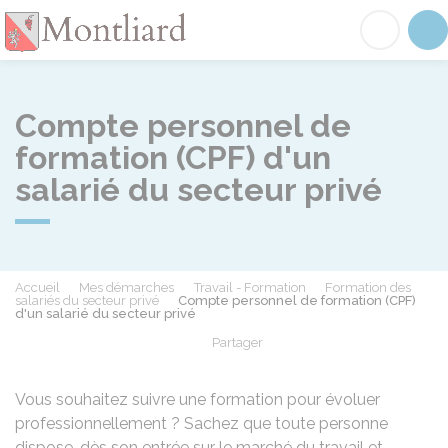
Montliard
Acc
Compte personnel de
formation (CPF) d'un
salarié du secteur privé
Accueil
Mes démarches
Travail - Formation
Formation des
salariés du secteur privé
Compte personnel de formation (CPF)
d'un salarié du secteur privé
Partager
Partager sur Facebook
Partager sur X - Twit
Partager sur
Par
Vous souhaitez suivre une formation pour évoluer
professionnellement ? Sachez que toute personne
dispose, dès son entrée sur le marché du travail et