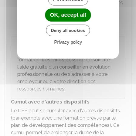
votre CPF). Il en est de même si vous êtes
en lien avec le lanceur d'alerte et risquez
OK, accept all
des mesures de sanctions de la part de
votre employeur.
Deny all cookies
Privacy policy
À savoir
Vos droits sont insuffisants pour suivre une
formation. Il est alors possible de solliciter
l'aide gratuite d'un
conseiller en évolution
professionnelle
ou de s'adresser à votre
employeur ou à votre direction des
ressources humaines.
Cumul avec d'autres dispositifs
Le CPF peut se cumuler avec d'autres dispositifs
(par exemple avec une formation prévue par le
plan de développement des compétences
). Ce
cumul permet de prolonger la durée de la