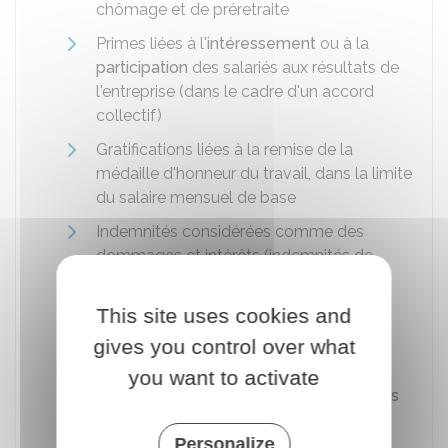
chômage et de préretraite
Primes liées à l'
intéressement
ou à la
participation
des salariés aux résultats de
l'entreprise (dans le cadre d'un accord
collectif)
Gratifications liées à la remise de la
médaille d'honneur du travail, dans la limite
du salaire mensuel de base
Indemnités considérées comme des
dommages et intérêts (indemnités de
licenciement)
Contributions patronales de retraite
This site uses cookies and
supplémentaire et de prévoyance
gives you control over what
complémentaire
you want to activate
Remboursement de frais professionnels
pouvant être justifiés (par exemple des
frais de restauration, un déplacement,
Personalize