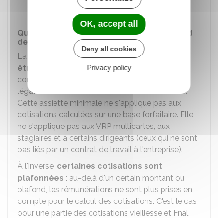
l'achat de tenues vestimentaires, etc.)
OK, accept all
Qu'est-ce que le seuil minimal et le plafond
de l'assiette sociale ?
Deny all cookies
La base de calcul des cotisations
ne peut pas
être inférieure à un seuil minimal
Privacy policy
correspondant à la
rémunération minimale
légale ou conventionnelle (c'est-à-dire le Smic).
Cette assiette minimale ne s'applique pas aux
cotisations calculées sur une base forfaitaire. Elle
ne s'applique pas aux VRP multicartes, aux
stagiaires et à certains dirigeants (ceux qui ne sont
pas liés par un contrat de travail à l'entreprise).
À l'inverse,
certaines cotisations sont
plafonnées
: au-delà d'un certain montant ou
plafond, les rémunérations ne sont plus prises en
compte pour le calcul des cotisations. C'est le cas
pour une partie des cotisations vieillesse et
Fnal
.