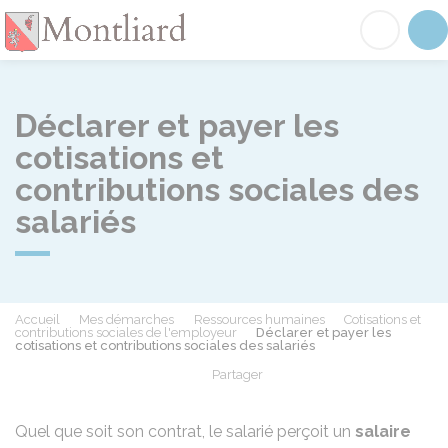
Montliard
Acc
Déclarer et payer les
cotisations et
contributions sociales des
salariés
Accueil
Mes démarches
Ressources humaines
Cotisations et
contributions sociales de l'employeur
Déclarer et payer les
cotisations et contributions sociales des salariés
Partager
Partager sur Facebook
Partager sur X - Twit
Partager sur
Par
Quel que soit son contrat, le salarié perçoit un
salaire