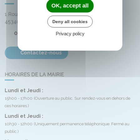
OK, accept all
1 Route de Bellegarde
45340
Montliard
Deny all cookies
02 38 33 72 59
Privacy policy
Contactez-nous
HORAIRES DE LA MAIRIE
Lundi et Jeudi :
15h00 - 17h00
(Ouverture au public. Sur rendez-vous en dehors de
ces horaires.)
Lundi et Jeudi :
10h30 - 12h00
(Uniquement permanence téléphonique. Fermé au
public.)