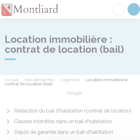
Montliard
Acc
Location immobilière :
contrat de location (bail)
Accueil
Mes démarches
Logement
Location immobilière :
contrat de location (bail)
Partager
Partager sur Facebook
Partager sur X - Twit
Partager sur
Par
Rédaction du bail d'habitation (contrat de location)
Clauses interdites dans un bail d'habitation
Dépôt de garantie dans un bail d'habitation