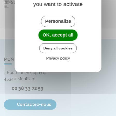
you want to activate
Personalize
OK, accept all
Deny all cookies
Privacy policy
MONTLIARD
1 Route de Bellegarde
45340
Montliard
02 38 33 72 59
Contactez-nous