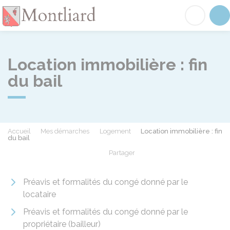
Montliard
Acc
Location immobilière : fin
du bail
Accueil
Mes démarches
Logement
Location immobilière : fin
du bail
Partager
Partager sur Facebook
Partager sur X - Twit
Partager sur
Par
Préavis et formalités du congé donné par le
locataire
Préavis et formalités du congé donné par le
propriétaire (bailleur)