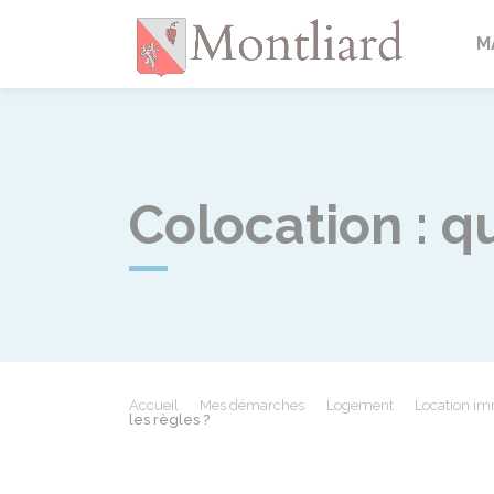
Montlia
M
Colocation : qu
Accueil
Mes démarches
Logement
Location imm
les règles ?