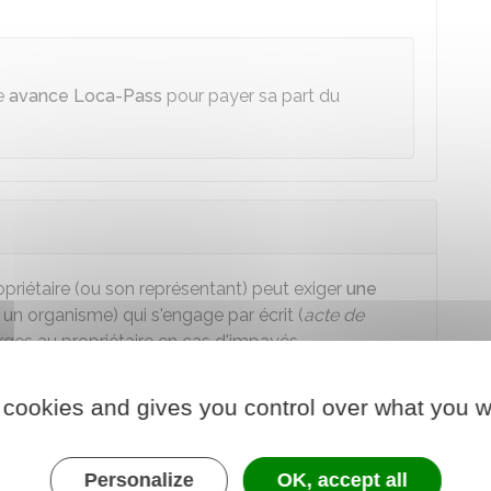
e
avance Loca-Pass
pour payer sa part du
opriétaire (ou son représentant) peut exiger
une
 un organisme) qui s'engage par écrit (
acte de
arges au propriétaire en cas d'impayés.
 choisir
l'une des options suivantes :
 cookies and gives you control over what you w
ution. L'acte de cautionnement de chaque caution
la garantie de la caution. La portée de l'engagement
ause de solidarité
est ou non incluse dans le bail.
Personalize
OK, accept all