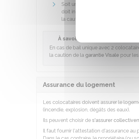
Soit une caution s'engage pour l'
doit indiquer le colocataire dont
la caution.
À savoir
En cas de bail unique avec 2 colocatair
la caution de la
garantie Visale
pour les
Assurance du logement
Les colocataires doivent assurer le logem
(incendie, explosion, dégâts des eaux).
Ils peuvent choisir de
s'assurer collectiv
Il faut fournir l'attestation d'assurance a
Dans le cas contraire, le propriétaire (ou so