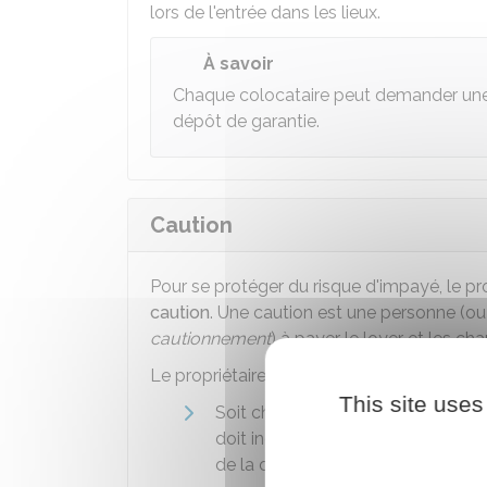
lors de l'entrée dans les lieux.
À savoir
Chaque colocataire peut demander un
dépôt de garantie.
Caution
Pour se protéger du risque d'impayé, le pr
caution
. Une caution est une personne (ou
cautionnement
) à payer le loyer et les ch
Le propriétaire (ou son représentant) peut
This site uses
Soit chaque colocataire a une ca
doit indiquer le colocataire qui a 
de la caution varie selon qu'une
cl