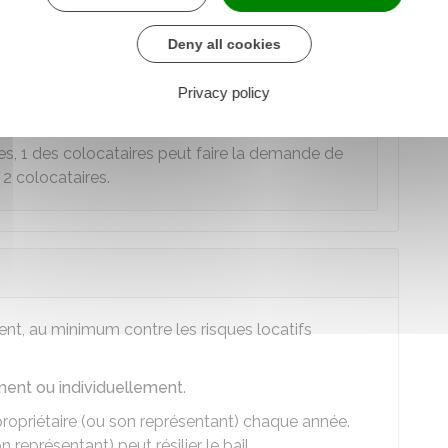
ensemble des colocataires. L'acte de cautionnement
 le départ du logement mettra fin à l'engagement de
Deny all cookies
Privacy policy
es, 1 des colocataires peut faire la demande de
 2 colocataires.
ent, au minimum contre les risques locatifs
ement ou individuellement
.
u propriétaire (ou son représentant) chaque année.
n représentant) peut résilier le bail.