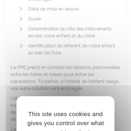
Délai de mise en œuvre
Durée
Détermination du rôle des intervenants
envers votre enfant et du vôtre
Identification du référent de votre enfant
au sein de l'Ase.
Le PPE prend en compte les relations personnelles
entre les frères et sœurs pour éviter les
séparations. Toutefois, si l'intérêt de l'enfant l'exige,
une autre solution sera envisagée.
L'élaboration du PPE comprend une évaluation
médicale et psychologique de votre enfant pour
déterminer ses besoins de soins. Ceux-ci doivent
This site uses cookies and
être intégrés au document.
gives you control over what
Le PPE vous est remis, ainsi qu'à votre enfant.