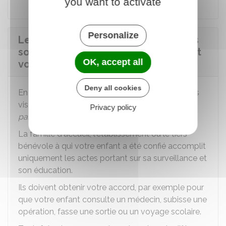
you want to activate
Personalize
Les droits et obligations des parents
sont-ils transférés lors du placement
OK, accept all
volontaire d'un enfant ?
Deny all cookies
En principe, vous conservez vos droits et devoirs
vis-à-vis de votre enfant. On parle
d'autorité
Privacy policy
parentale
.
La famille d'accueil, l'établissement ou le tiers
bénévole à qui votre enfant a été confié accomplit
uniquement les actes portant sur sa surveillance et
son éducation.
Ils doivent obtenir votre accord, par exemple pour
que votre enfant consulte un médecin, subisse une
opération, fasse une sortie ou un voyage scolaire.