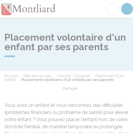
Montliard
Acc
Placement volontaire d'un
enfant par ses parents
Accueil
Mes démarches
Famille - Scolarité
Placement d'un
enfant
Placement volontaire d'un enfant par ses parents
Partager
Partager sur Facebook
Partager sur X - Twit
Partager sur
Par
Vous avez un enfant et vous rencontrez des difficultés
(problèmes financiers ou problème de santé) pour élever
votre enfant ? Vous pouvez placer l'enfant hors de votre
domicile familial, de manière temporaire ou prolongée.