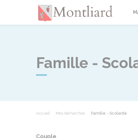
Montlia
M
Famille - Scola
Accueil
Mes démarches
Famille - Scolarité
Couple