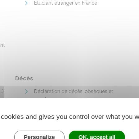
Étudiant étranger en France
ant
Décès
.)
Déclaration de décès, obsèques et
sépulture
Rentes et capitaux versés en cas de
 cookies and gives you control over what you w
décès d'un salarié du secteur privé
Rentes et capitaux versés en cas de
décès d'un agent public
Personalize
OK, accept all