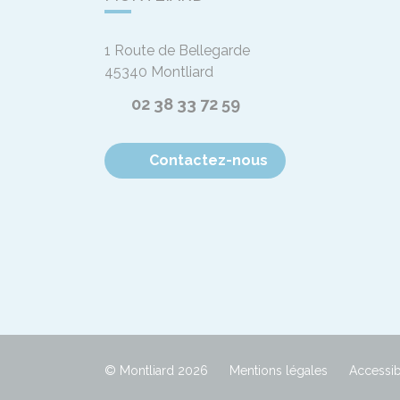
1 Route de Bellegarde
45340
Montliard
02 38 33 72 59
Contactez-nous
© Montliard 2026
Mentions légales
Accessibi