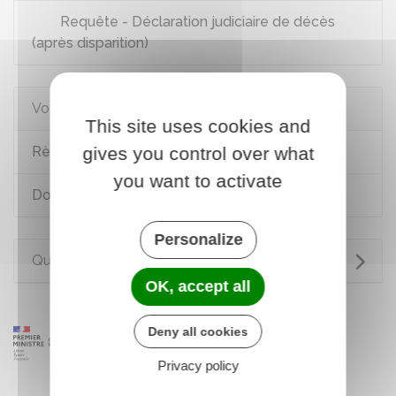
Requête - Déclaration judiciaire de décès
(après disparition)
Voir aussi
This site uses cookies and
gives you control over what
Règlement d'une succession
you want to activate
Don d'organe : prélèvement lors du décès
Personalize
Questions ? Réponses !
OK, accept all
Deny all cookies
Privacy policy