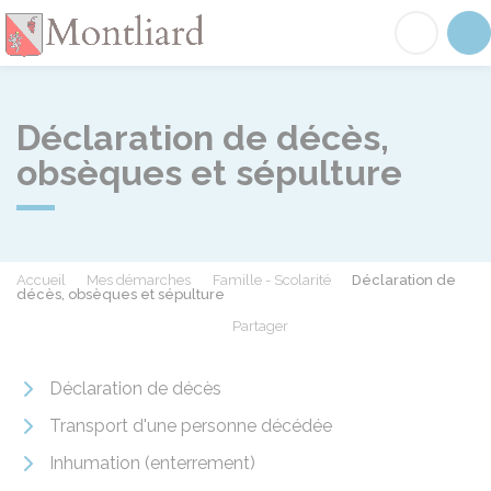
Montliard
Acc
Déclaration de décès,
obsèques et sépulture
Accueil
Mes démarches
Famille - Scolarité
Déclaration de
décès, obsèques et sépulture
Partager
Partager sur Facebook
Partager sur X - Twit
Partager sur
Par
Déclaration de décès
Transport d'une personne décédée
Inhumation (enterrement)