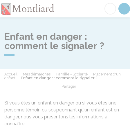
Montliard
Acc
Enfant en danger :
comment le signaler ?
Accueil
Mes démarches
Famille - Scolarité
Placement d'un
enfant
Enfant en danger : comment le signaler ?
Partager
Partager sur Facebook
Partager sur X - Twit
Partager sur
Par
Si vous êtes un enfant en danger ou si vous êtes une
personne témoin ou soupçonnant qu'un enfant est en
danger, nous vous présentons les informations à
connaître.