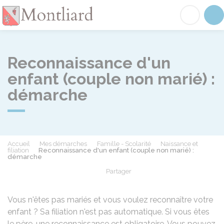
Montliard
Acc
Reconnaissance d'un
enfant (couple non marié) :
démarche
Accueil
Mes démarches
Famille - Scolarité
Naissance et
filiation
Reconnaissance d'un enfant (couple non marié) :
démarche
Partager
Partager sur Facebook
Partager sur X - Twit
Partager sur
Par
Vous n'êtes pas mariés et vous voulez reconnaître votre
enfant ? Sa filiation n'est pas automatique. Si vous êtes
le père, une reconnaissance est obligatoire. Vous pouvez