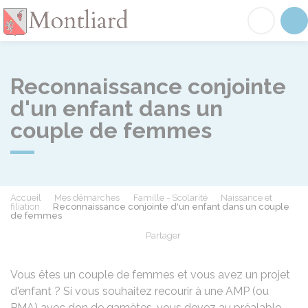
Montliard
Acc
Reconnaissance conjointe
d'un enfant dans un
couple de femmes
Accueil
Mes démarches
Famille - Scolarité
Naissance et
filiation
Reconnaissance conjointe d'un enfant dans un couple
de femmes
Partager
Partager sur Facebook
Partager sur X - Twit
Partager sur
Par
Vous êtes un couple de femmes et vous avez un projet
d'enfant ? Si vous souhaitez recourir à une
AMP
(ou
PMA
) avec don de gamètes, vous devez au préalable