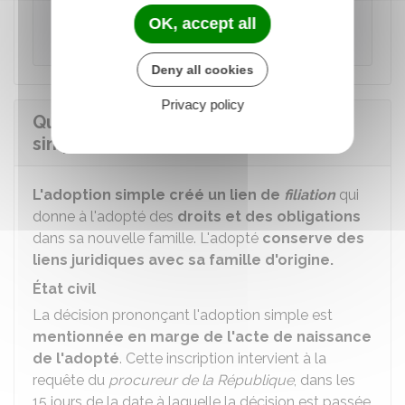
tribunal, l'adoption peut être prononcée, si
OK, accept all
elle est conforme à l'intérêt de l'adopté.
Deny all cookies
Privacy policy
Quels sont les effets de l'adoption
simple ?
L'adoption simple créé un lien de
filiation
qui
donne à l'adopté des
droits et des obligations
dans sa nouvelle famille. L'adopté
conserve des
liens juridiques avec sa famille d'origine.
État civil
La décision prononçant l'adoption simple est
mentionnée en marge de l'acte de naissance
de l'adopté
. Cette inscription intervient à la
requête du
procureur de la République
, dans les
15 jours de la date à laquelle la décision est passée