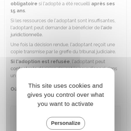
obligatoire
si l'adopté a été recueilli
après ses
15 ans
.
Si les ressources de l'adoptant sont insuffisantes,
l'adoptant peut demander à bénéficier de
l'aide
juridictionnelle
.
Une fois la décision rendue, l'adoptant reçoit une
copie transmise par le greffe du tribunal judiciaire.
Si l'adoption est refusée
, l'adoptant peut
contester la décision
devant la cour d'appel dans
un
délai de 15 jours
.
This site uses cookies and
Où s'adresser ?
gives you control over what
Cour d'appel
you want to activate
À savoir
le décès
de l'adoptant survenu après le
Personalize
dépôt de la requête ne dessaisit pas le