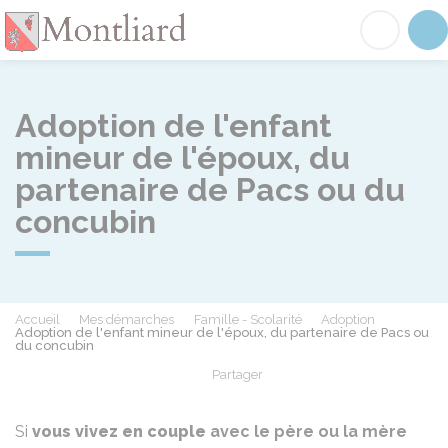
Montliard
Acc
Adoption de l'enfant
mineur de l'époux, du
partenaire de Pacs ou du
concubin
Accueil
Mes démarches
Famille - Scolarité
Adoption
Adoption de l'enfant mineur de l'époux, du partenaire de Pacs ou
du concubin
Partager
Partager sur Facebook
Partager sur X - Twit
Partager sur
Par
Si
vous vivez en couple
avec le père ou la mère