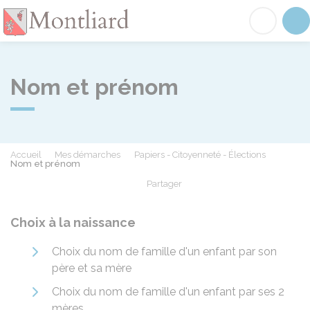
Montliard
Acc
Nom et prénom
Accueil
Mes démarches
Papiers - Citoyenneté - Élections
Nom et prénom
Partager
Partager sur Facebook
Partager sur X - Twit
Partager sur
Par
Choix à la naissance
Choix du nom de famille d'un enfant par son
père et sa mère
Choix du nom de famille d'un enfant par ses 2
mères