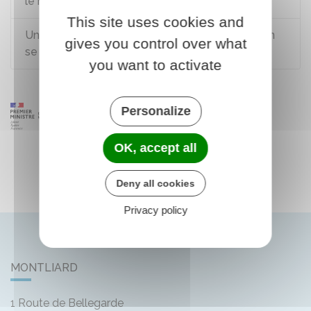
le nom d'usage ?
This site uses cookies and
Une femme garde-t-elle son nom de famille en
gives you control over what
se mariant ("nom de jeune fille") ?
you want to activate
Personalize
OK, accept all
Deny all cookies
Privacy policy
MONTLIARD
1 Route de Bellegarde