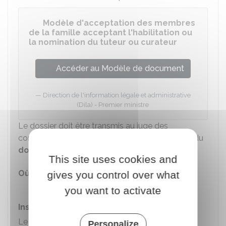
Modèle d'acceptation des membres
de la famille acceptant l'habilitation ou
la nomination du tuteur ou curateur
Accéder au Modèle de document
Direction de l'information légale et administrative
(Dila) - Premier ministre
Le dossier doit être transmis au juge des
contentieux de la protection auprès du tribunal du
domicile de la personne à protéger
.
This site uses cookies and
Où s'adresser ?
gives you control over what
Tribunal judiciaire
you want to activate
Instruction de la demande
Le juge auditionne la personne à protéger et
Personalize