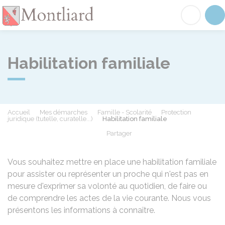
Montliard
Acc
Habilitation familiale
Accueil
Mes démarches
Famille - Scolarité
Protection
juridique (tutelle, curatelle...)
Habilitation familiale
Partager
Partager sur Facebook
Partager sur X - Twit
Partager sur
Par
Vous souhaitez mettre en place une habilitation familiale
pour assister ou représenter un proche qui n'est pas en
mesure d'exprimer sa volonté au quotidien, de faire ou
de comprendre les actes de la vie courante. Nous vous
présentons les informations à connaître.