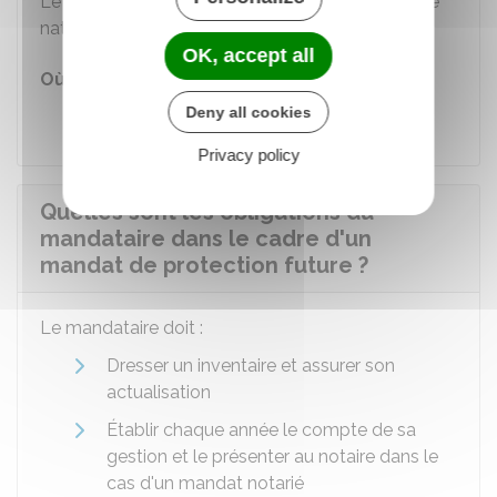
Le mandat est également inscrit dans un registre
national spécial, assurant sa publicité.
OK, accept all
Où s'adresser ?
Tribunal judiciaire
Deny all cookies
Privacy policy
Quelles sont les obligations du
mandataire dans le cadre d'un
mandat de protection future ?
Le mandataire doit :
Dresser un inventaire et assurer son
actualisation
Établir chaque année le compte de sa
gestion et le présenter au notaire dans le
cas d'un mandat notarié