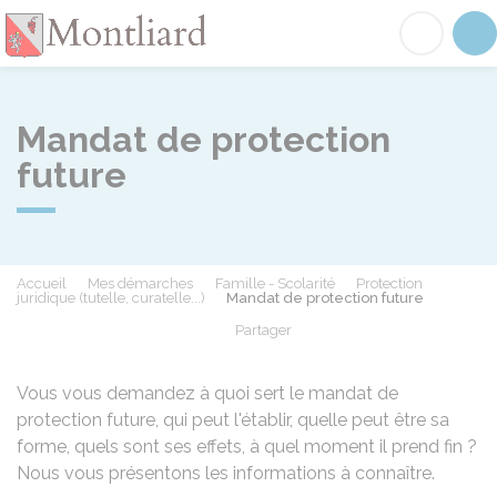
Montliard
Acc
Mandat de protection
future
Accueil
Mes démarches
Famille - Scolarité
Protection
juridique (tutelle, curatelle...)
Mandat de protection future
Partager
Partager sur Facebook
Partager sur X - Twit
Partager sur
Par
Vous vous demandez à quoi sert le mandat de
protection future, qui peut l'établir, quelle peut être sa
forme, quels sont ses effets, à quel moment il prend fin ?
Nous vous présentons les informations à connaître.