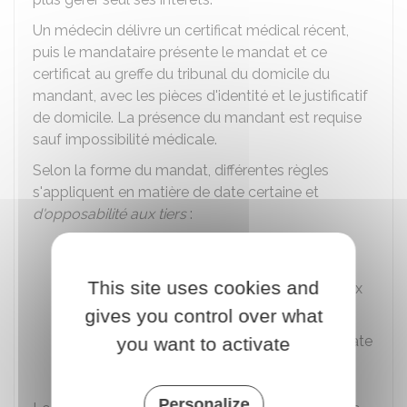
Un médecin délivre un certificat médical récent,
puis le mandataire présente le mandat et ce
certificat au greffe du tribunal du domicile du
mandant, avec les pièces d'identité et le justificatif
de domicile. La présence du mandant est requise
sauf impossibilité médicale.
Selon la forme du mandat, différentes règles
s'appliquent en matière de date certaine et
d'opposabilité aux tiers
:
Le mandat sous seing privé doit être
enregistré à la recette des impôts pour
This site uses cookies and
avoir date certaine et être opposable aux
tiers.
gives you control over what
Le mandat notarié possède d'emblée date
you want to activate
certaine.
Personalize