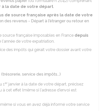
 revenus papier
(ou formulaire n°2042) comprenant
r à la date de votre départ
.
s de source française après la date de votre
on des revenus - Départ à l'étranger ou retour en
 source française imposables en France
depuis
 l'année de votre expatriation.
ice des impôts qui gérait votre dossier avant votre
trésorerie, service des impôts...)
er
u 1
janvier à la date de votre départ, précisez
 à cet effet (même si l'adresse d'envoi est
(même si vous en avez déjà informé votre service