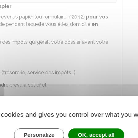
apier
 revenus
papier (ou formulaire n°2042)
pour vos
ode pendant laquelle vous étiez domicilié
en
e des impôts qui gérait votre dossier avant votre
trésorerie, service des impôts...)
dre prévu à cet effet.
i suit celle de votre départ
 cookies and gives you control over what you w
rt sont
à déclarer en avril/mai de l'année qui
Personalize
OK, accept all