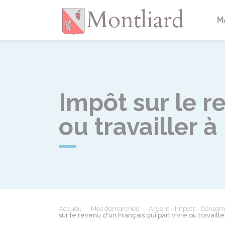
Montlia
M
Impôt sur le r
ou travailler à
Accueil
Mes démarches
Argent - Impôts - Conso
sur le revenu d'un Français qui part vivre ou travaille