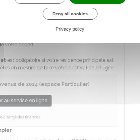
Deny all cookies
er
 étrangère que vous avez
perçus du 1
janvier à
Privacy policy
mposables en France
depuis votre départ
de votre départ
net
est obligatoire si votre résidence principale est
êtes en mesure de faire votre déclaration en ligne.
evenus de 2024 (espace Particulier)
 au service en ligne
re chargé des finances
apier