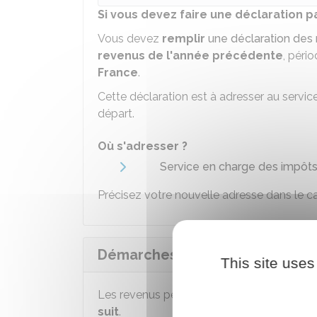
Si vous devez faire une déclaration p
Vous devez
remplir
une déclaration des
revenus de l'année précédente
, péri
France
.
Cette déclaration est à adresser au servic
départ.
Où s'adresser ?
Service en charge des impôts (
Précisez votre nouvelle adresse dans le ca
Démarches à réaliser l'année qu
This site uses
Les revenus perçus l'année de votre dépa
suit
.