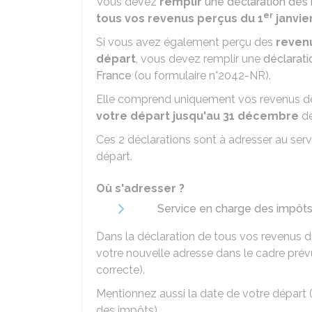
Vous devez
remplir
une déclaration des
er
tous vos revenus perçus du 1
janvie
Si vous avez également perçu des
revenu
départ
, vous devez remplir une
déclarati
France
(ou formulaire n°2042-NR).
Elle comprend uniquement vos revenus de
votre départ jusqu'au 31 décembre
de
Ces 2 déclarations sont à adresser au serv
départ.
Où s'adresser ?
Service en charge des impôts (
Dans la déclaration de tous vos revenus d
votre nouvelle adresse dans le cadre prévu
correcte).
Mentionnez aussi la date de votre départ 
des impôts).