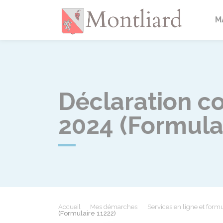
Montlia
M
Déclaration c
2024 (Formula
Accueil
Mes démarches
Services en ligne et formu
(Formulaire 11222)