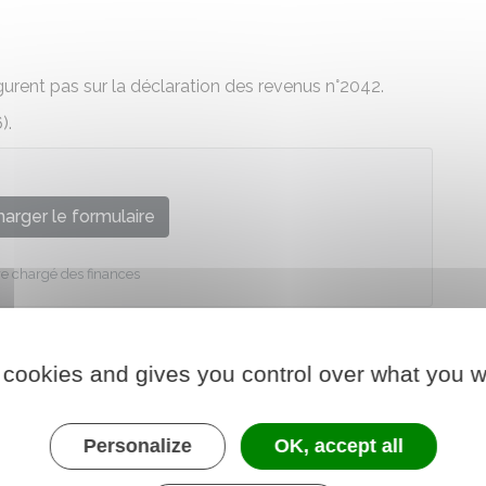
gurent pas sur la déclaration des revenus n°2042.
).
arger le formulaire
re chargé des finances
 cookies and gives you control over what you w
Personalize
OK, accept all