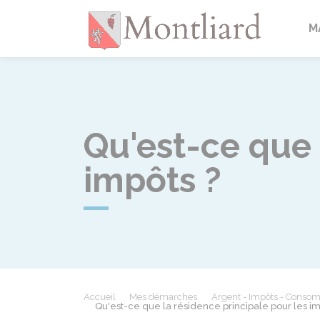
Montlia
M
Qu'est-ce que 
impôts ?
Accueil
Mes démarches
Argent - Impôts - Conso
Qu'est-ce que la résidence principale pour les im