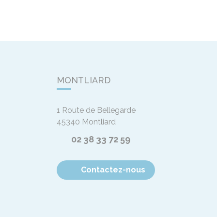
MONTLIARD
1 Route de Bellegarde
45340
Montliard
02 38 33 72 59
Contactez-nous